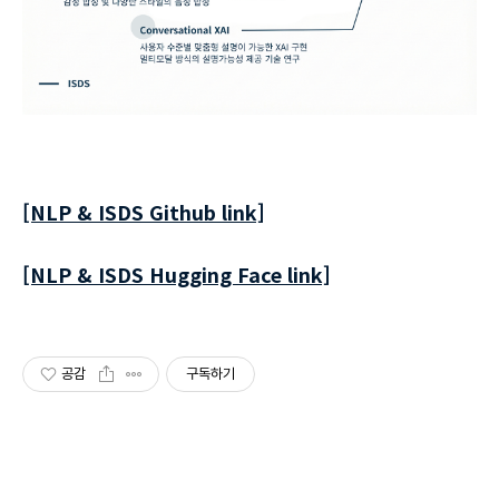
[NLP & ISDS Github link]
[NLP & ISDS Hugging Face link]
공감
구독하기